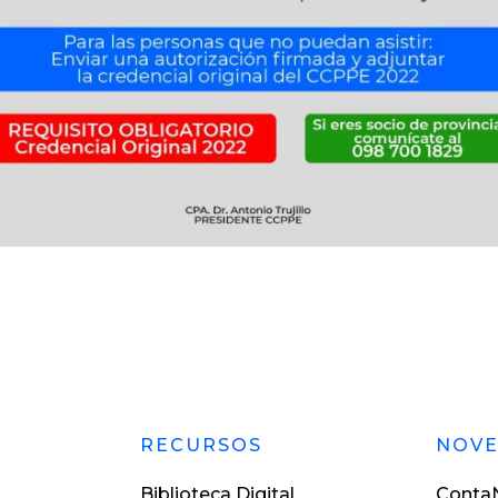
RECURSOS
NOV
Biblioteca Digital
ContaN