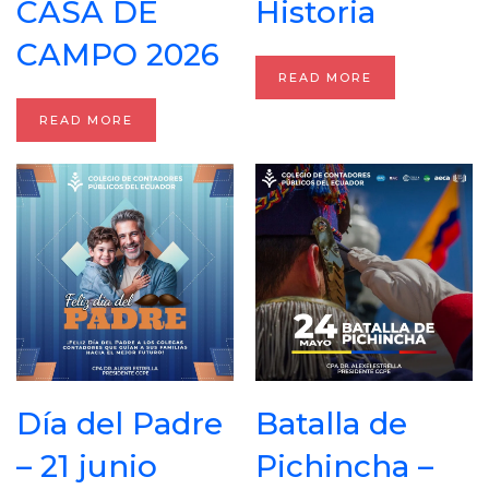
CASA DE
Historia
CAMPO 2026
READ MORE
READ MORE
Día del Padre
Batalla de
– 21 junio
Pichincha –