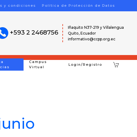
s y condiciones
Política de Protección de Datos
Iñaquito N37-219 y Villalengua
+593 2 2468756
Quito, Ecuador
informativo@ccpp.org.ec
ta
Campus
Login/Registro
icias
Virtual
 junio