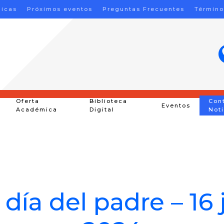
nicas
Próximos eventos
Preguntas Frecuentes
Término
Oferta
Biblioteca
Con
Eventos
Académica
Digital
Not
 día del padre – 16