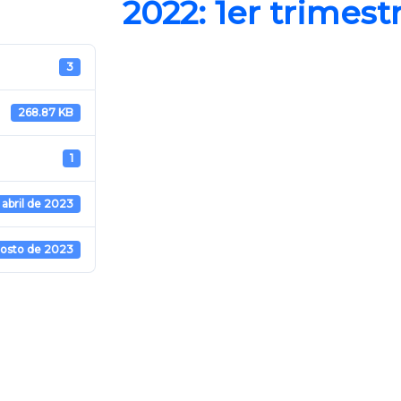
2022: 1er trimest
3
268.87 KB
1
 abril de 2023
gosto de 2023