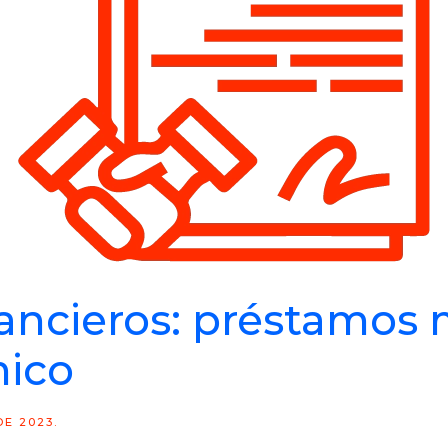
ancieros: préstamos
ico
DE 2023
.