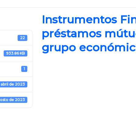
Instrumentos Fin
préstamos mútuo
22
grupo económic
933.86 KB
1
 abril de 2023
gosto de 2023