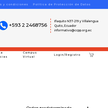
s y condiciones
Política de Protección de Datos
Iñaquito N37-219 y Villalengua
+593 2 2468756
Quito, Ecuador
informativo@ccpp.org.ec
ta
Campus
Login/Registro
icias
Virtual