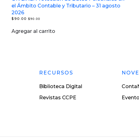
el Ámbito Contable y Tributario – 31 agosto
2026
$
90.00
$
90.00
Agregar al carrito
RECURSOS
NOV
Biblioteca Digital
ContaN
Revistas CCPE
Event