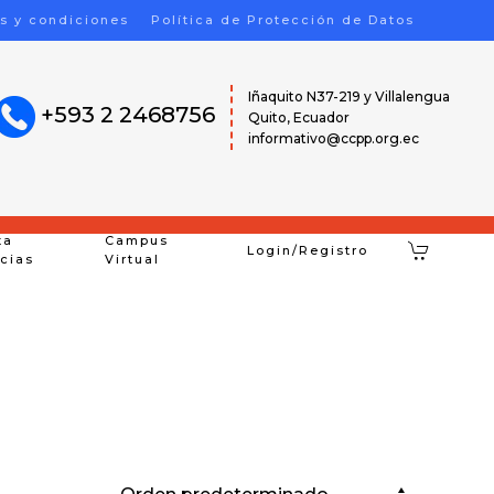
s y condiciones
Política de Protección de Datos
Iñaquito N37-219 y Villalengua
+593 2 2468756
Quito, Ecuador
informativo@ccpp.org.ec
ta
Campus
Login/Registro
icias
Virtual