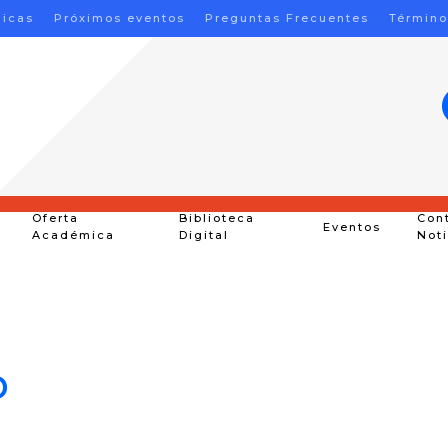
nicas
Próximos eventos
Preguntas Frecuentes
Término
Oferta
Biblioteca
Con
Eventos
Académica
Digital
Not
o