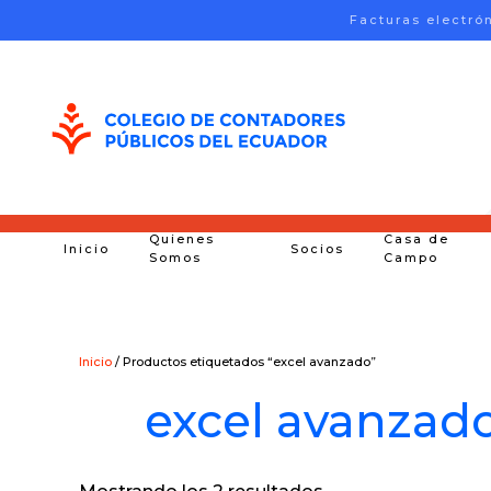
Facturas electró
Skip to main content
Quienes
Casa de
Inicio
Socios
Somos
Campo
Inicio
/ Productos etiquetados “excel avanzado”
excel avanzad