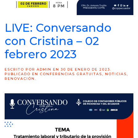
LIVE: Conversando
con Cristina – 02
febrero 2023
ESCRITO POR
ADMIN
EN
30 DE ENERO DE 2023
.
PUBLICADO EN
CONFERENCIAS GRATUITAS
,
NOTICIAS
,
RENOVACIÓN
.