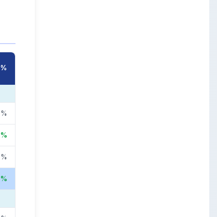
%
0%
8%
0%
7%