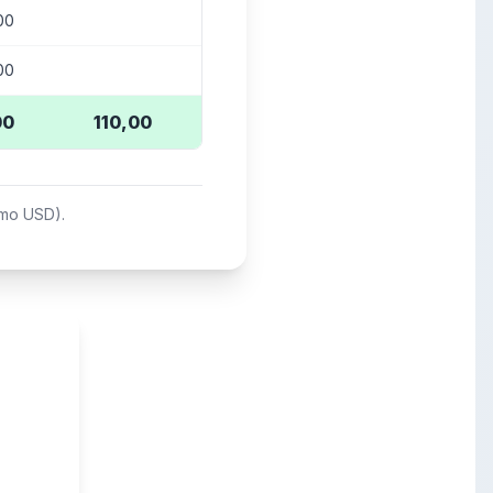
00
0%
00
#¡DIV/0!
00
110,00
0%
umo USD).