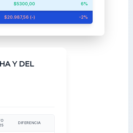
$5300,00
6%
$20.987,56 (-)
-2%
HA Y DEL
TO
DIFERENCIA
%
25