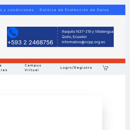
s y condiciones
Política de Protección de Datos
Iñaquito N37-219 y Villalengua
Quito, Ecuador
+593 2 2468756
informativo@ccpp.org.ec
a
Campus
Login/Registro
cias
Virtual