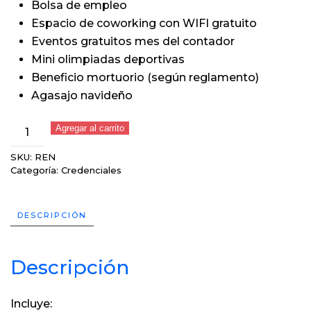
Bolsa de empleo
Espacio de coworking con WIFI gratuito
Eventos gratuitos mes del contador
Mini olimpiadas deportivas
Beneficio mortuorio (según reglamento)
Agasajo navideño
Renovación
Agregar al carrito
Anual
SKU:
REN
de
Categoría:
Credenciales
Credencial
de
Socio
DESCRIPCIÓN
cantidad
Descripción
Incluye: