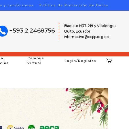
s y condiciones
Política de Protección de Datos
Iñaquito N37-219 y Villalengua
+593 2 2468756
Quito, Ecuador
informativo@ccpp.org.ec
ta
Campus
Login/Registro
icias
Virtual