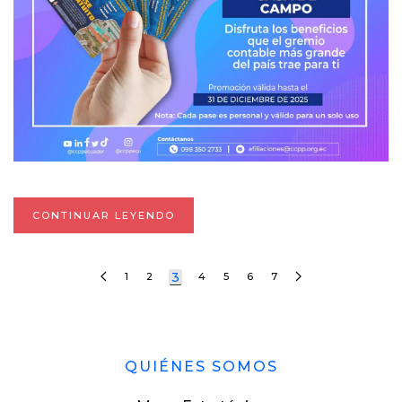
CONTINUAR LEYENDO
3
1
2
4
5
6
7
QUIÉNES SOMOS